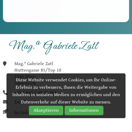
a
Mag.
Gabriele Zatl
Huttengasse 85/Top 10
1160 Wien
Diese Website verwendet Cookies, um Ihr Online-
Österreich
Erlebnis zu verbessern, Ihnen die Weitergabe von
+43 / 650 / 49 49 364
Inhalten in sozialen Medien zu ermöglichen und den
Datenverkehr auf dieser Website zu messen.
Email
Akzeptieren
Informationen
by Online Raketen